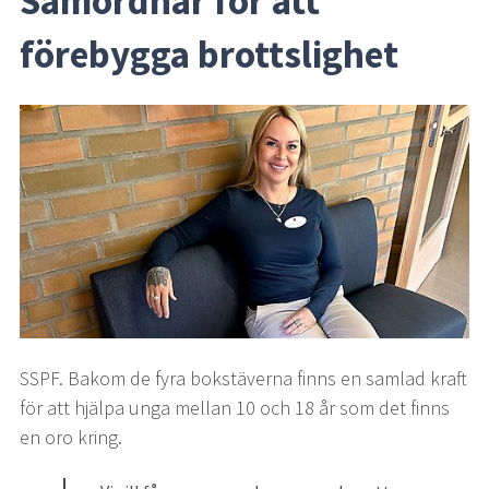
Samordnar för att 
förebygga brottslighet
SSPF. Bakom de fyra bokstäverna finns en samlad kraft 
för att hjälpa unga mellan 10 och 18 år som det finns 
en oro kring.