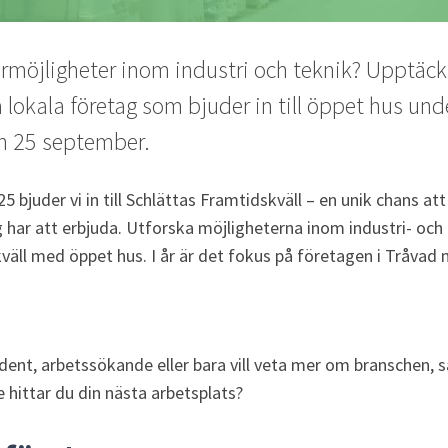
ärmöjligheter inom industri och teknik? Upptäck
 lokala företag som bjuder in till öppet hus unde
n 25 september.
 bjuder vi in till Schlättas Framtidskväll – en unik chans at
g har att erbjuda. Utforska möjligheterna inom industri- och
äll med öppet hus. I år är det fokus på företagen i Tråvad
ent, arbetssökande eller bara vill veta mer om branschen, så 
e hittar du din nästa arbetsplats?